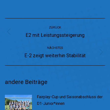
Kommentarnavigation
ZURÜCK
E2 mit Leistungssteigerung
Vorheriger
Beitrag:
NÄCHSTES
E-2 zeigt weiterhin Stabilität
Nächster
Beitrag:
andere Beiträge
Fairplay-Cup und Saisonabschluss der
D1-Junior*innen