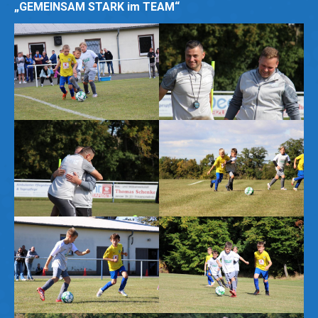
„GEMEINSAM STARK im TEAM“